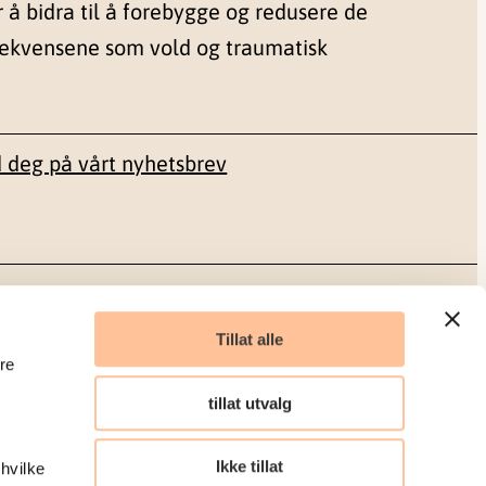
r å bidra til å forebygge og redusere de
sekvensene som vold og traumatisk
 deg på vårt nyhetsbrev
Sosiale medier
Tillat alle
re
Facebook
tillat utvalg
LinkedIn
Ikke tillat
 hvilke