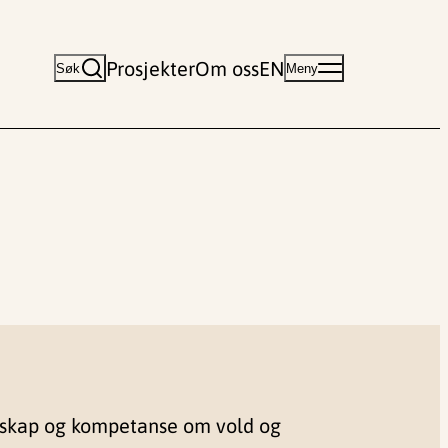
Prosjekter
Om oss
EN
Søk
Meny
nskap og kompetanse om vold og