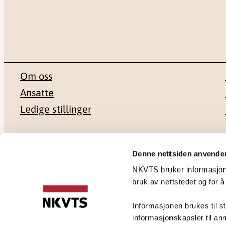
Om oss
Ansatte
Ledige stillinger
Postadresse
Besøksadr
Denne nettsiden anvende
NKVTS bruker informasjonsk
Pb. 181 Nydalen
Gullhaugvei
bruk av nettstedet og for å
0409 Oslo
0484 Oslo
Informasjonen brukes til st
informasjonskapsler til ann