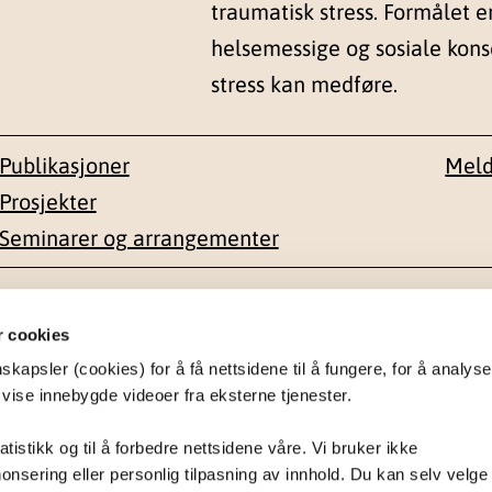
traumatisk stress. Formålet e
helsemessige og sosiale kon
stress kan medføre.
Publikasjoner
Meld
Prosjekter
Seminarer og arrangementer
esse
Kontakt
r cookies
apsler (cookies) for å få nettsidene til å fungere, for å analyse
en 1-3
22 59 55 00
 vise innebygde videoer fra eksterne tjenester.
postmottak@nkvts.no
atistikk og til å forbedre nettsidene våre. Vi bruker ikke
onsering eller personlig tilpasning av innhold. Du kan selv velge