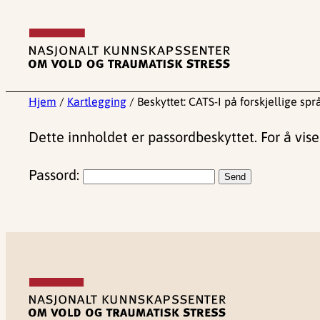
Hopp
til
innhold
Hjem
/
Kartlegging
/
Beskyttet: CATS-I på forskjellige spr
Dette innholdet er passordbeskyttet. For å vise
Passord: