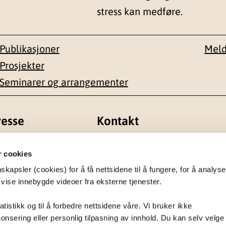
stress kan medføre.
Publikasjoner
Meld
Prosjekter
Seminarer og arrangementer
esse
Kontakt
en 1-3
22 59 55 00
r cookies
apsler (cookies) for å få nettsidene til å fungere, for å analyse
postmottak@nkvts.no
 vise innebygde videoer fra eksterne tjenester.
atistikk og til å forbedre nettsidene våre. Vi bruker ikke
onsering eller personlig tilpasning av innhold. Du kan selv velge