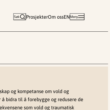
Prosjekter
Om oss
EN
Søk
Meny
nskap og kompetanse om vold og
r å bidra til å forebygge og redusere de
sekvensene som vold og traumatisk