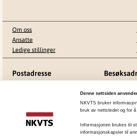
Om oss
Ansatte
Ledige stillinger
Postadresse
Besøksadr
Pb. 181 Nydalen
Gullhaugvei
Denne nettsiden anvende
0409 Oslo
0484 Oslo
NKVTS bruker informasjonsk
bruk av nettstedet og for å
Informasjonen brukes til st
informasjonskapsler til ann
Personvernerklæring