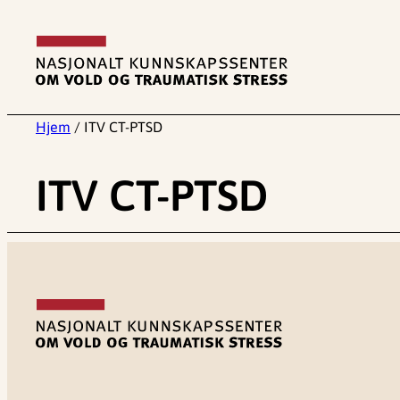
Hopp
til
innhold
Hjem
/
ITV CT-PTSD
ITV CT-PTSD