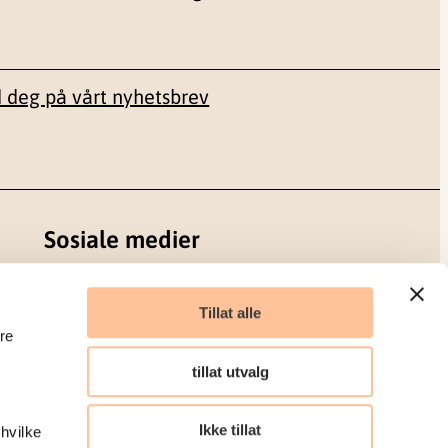
 deg på vårt nyhetsbrev
Sosiale medier
Facebook
Tillat alle
re
LinkedIn
tillat utvalg
Ikke tillat
 hvilke
Organisasjonsnummer: 986 304 096