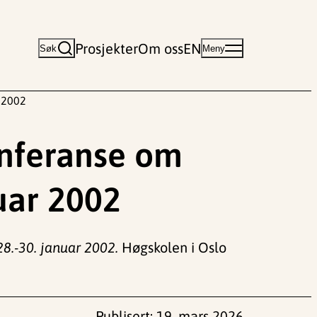
Prosjekter
Om oss
EN
Søk
Meny
r 2002
onferanse om
nuar 2002
28.-30. januar 2002.
Høgskolen i Oslo
Publisert:
19. mars 2026