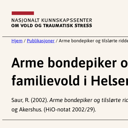
Hopp
til
innhold
Hjem
/
Publikasjoner
/
Arme bondepiker og tilslørte ridd
Arme bondepiker og
familievold i Helse
Saur, R. (2002).
Arme bondepiker og tilslørte ri
og Akershus. (HiO-notat 2002/29).