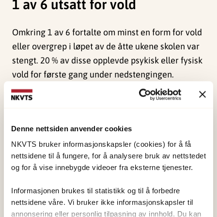
1 av 6 utsatt for vold
Omkring 1 av 6 fortalte om minst en form for vold
eller overgrep i løpet av de åtte ukene skolen var
stengt. 20 % av disse opplevde psykisk eller fysisk
vold for første gang under nedstengingen.
Nettovergrep debuterte for mange under
nedstengingen. Jenter var mye mer utsatt enn
gutter.
Denne nettsiden anvender cookies
Lavinntekstfamilier mer
NKVTS bruker informasjonskapsler (cookies) for å få
nettsidene til å fungere, for å analysere bruk av nettstedet
rammet
og for å vise innebygde videoer fra eksterne tjenester.
Ungdom i lavinntektsfamilier og der foreldrene
Informasjonen brukes til statistikk og til å forbedre
nettsidene våre. Vi bruker ikke informasjonskapsler til
hadde psykososiale vansker, var mer utsatt for
annonsering eller personlig tilpasning av innhold. Du kan