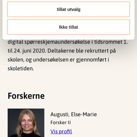
hvordan slike gjentatte bølger og vedvarende
usikkerhet om fremtiden kan påvirke ungdom.
tillat utvalg
Studien er finansiert av Barne- ungdoms- og
Ikke tillat
familiedirektoratet. Den er gjennomført som en
digital spørreskjemaundersøkelse i tidsrommet 1.
til 24. juni 2020. Deltakerne ble rekruttert på
skolen, og undersøkelsen er gjennomført i
skoletiden.
Forskerne
Augusti, Else-Marie
Forsker II
Vis profil