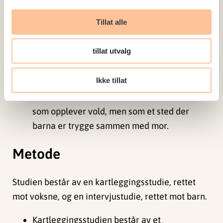
mødre
Tillat alle
Krisesenteret definerer voldsutsatte kvinner
som primær målgruppe og barna som
tillat utvalg
medfølgende, det vil si som en
sekundærgruppe. Dette krever en tydelighet
Ikke tillat
overfor samfunnet for øvrig. Krisesentrene
skal i så fall ikke brukes som et tiltak for barn
som opplever vold, men som et sted der
barna er trygge sammen med mor.
Metode
Studien består av en kartleggingsstudie, rettet
mot voksne, og en intervjustudie, rettet mot barn.
Kartleggingsstudien består av et