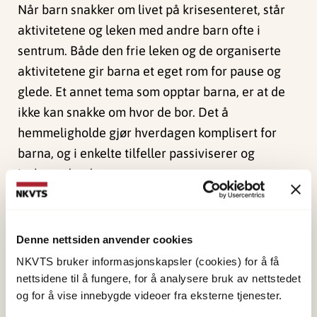
Når barn snakker om livet på krisesenteret, står
aktivitetene og leken med andre barn ofte i
sentrum. Både den frie leken og de organiserte
aktivitetene gir barna et eget rom for pause og
glede. Et annet tema som opptar barna, er at de
ikke kan snakke om hvor de bor. Det å
hemmeligholde gjør hverdagen komplisert for
barna, og i enkelte tilfeller passiviserer og
isolerer det dem.
Flere av barna vet at flytting fra krisesenteret
betyr at relasjoner brytes på nytt. For noen av
barna som har bodd på senter tidligere, er dette
Denne nettsiden anvender cookies
en realitet. De har aldri truffet igjen de barna som
NKVTS bruker informasjonskapsler (cookies) for å få
de ble venner med der.
nettsidene til å fungere, for å analysere bruk av nettstedet
og for å vise innebygde videoer fra eksterne tjenester.
Forslag