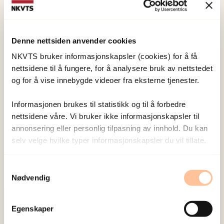
2003.Noen av koordinatorene er kontaktet flere
ganger, blant annet for å innhente
Denne nettsiden anvender cookies
tilleggsopplysninger som ikke kom fram i den
første samtalen.
NKVTS bruker informasjonskapsler (cookies) for å få
nettsidene til å fungere, for å analysere bruk av nettstedet
Det er familievoldskoordinatorenes egne
og for å vise innebygde videoer fra eksterne tjenester.
synspunkter som danner utgangspunktet for
Informasjonen brukes til statistikk og til å forbedre
notatet, og det gir noen klare begrensninger. En
nettsidene våre. Vi bruker ikke informasjonskapsler til
grundig evaluering av ordningen ville måtte
annonsering eller personlig tilpasning av innhold. Du kan
omfatte flere aktører i tillegg.
selv velge hvilke typer informasjonskapsler du vil tillate.
Publisert:
19. mars 2026
Samtykkevalg
Nødvendig
Sist redigert:
6. august 2026
Egenskaper