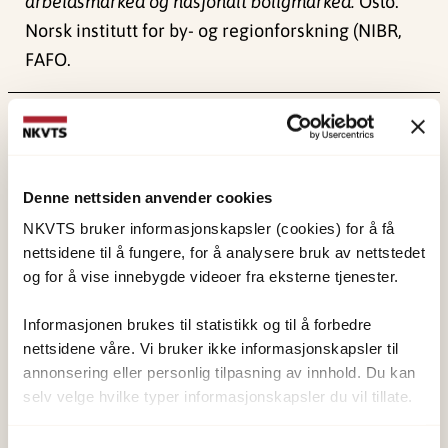
arbeidsmarked og nasjonalt boligmarked.
Oslo:
Norsk institutt for by- og regionforskning (NIBR,
FAFO.
Publisert:
19. mars 2026
Sist redigert:
8. august 2026
Denne nettsiden anvender cookies
NKVTS bruker informasjonskapsler (cookies) for å få
nettsidene til å fungere, for å analysere bruk av nettstedet
og for å vise innebygde videoer fra eksterne tjenester.
NKVTS utvikler og sprer kunnskap og kompetanse
om vold og traumatisk stress. Formålet er å bidra
Informasjonen brukes til statistikk og til å forbedre
nettsidene våre. Vi bruker ikke informasjonskapsler til
til å forebygge og redusere de helsemessige og
annonsering eller personlig tilpasning av innhold. Du kan
sosiale konsekvensene som vold og traumatisk
selv velge hvilke typer informasjonskapsler du vil tillate.
stress kan medføre.