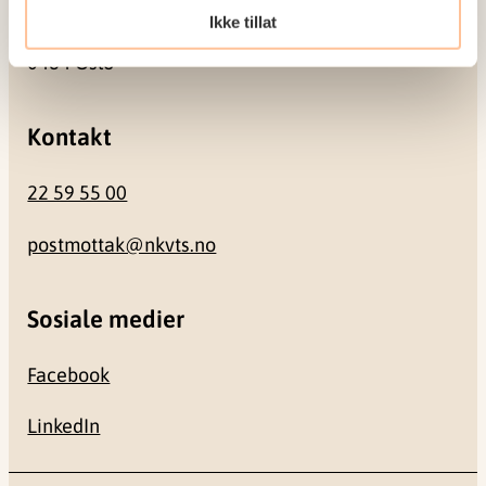
Ikke tillat
Gullhaugveien 1-3
0484 Oslo
Kontakt
22 59 55 00
postmottak@nkvts.no
Sosiale medier
Facebook
LinkedIn