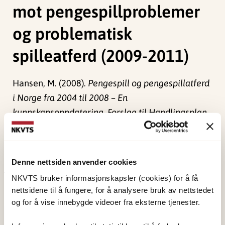
mot pengespillproblemer
og problematisk
spilleatferd (2009-2011)
Hansen, M. (2008).
Pengespill og pengespillatferd
i Norge fra 2004 til 2008 – En
kunnskapsoppdatering. Forslag til Handlingsplan
mot pengespillproblemer og problematisk
spilleatferd (2009-2011).
Førde: Lotteri og
Stiftelsestilsynet.
Denne nettsiden anvender cookies
NKVTS bruker informasjonskapsler (cookies) for å få
Publisert:
19. mars 2026
nettsidene til å fungere, for å analysere bruk av nettstedet
Sist redigert:
9. august 2026
og for å vise innebygde videoer fra eksterne tjenester.