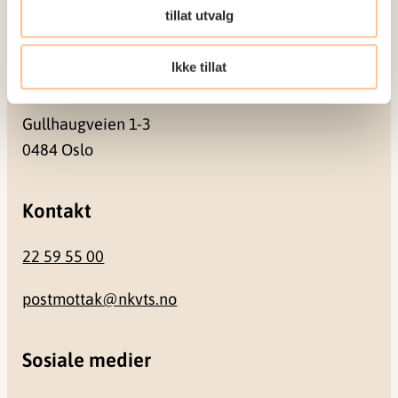
tillat utvalg
0409 Oslo
Ikke tillat
Besøksadresse
Gullhaugveien 1-3
0484 Oslo
Kontakt
22 59 55 00
postmottak@nkvts.no
Sosiale medier