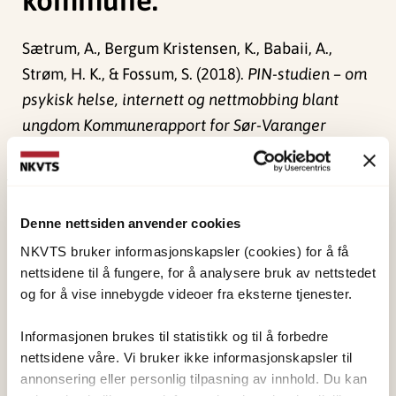
Sætrum, A., Bergum Kristensen, K., Babaii, A.,
Strøm, H. K., & Fossum, S. (2018).
PIN-studien – om
psykisk helse, internett og nettmobbing blant
ungdom Kommunerapport for Sør-Varanger
kommune.
RKBU nord.
Publisert:
19. mars 2026
Denne nettsiden anvender cookies
Sist redigert:
7. august 2026
NKVTS bruker informasjonskapsler (cookies) for å få
nettsidene til å fungere, for å analysere bruk av nettstedet
og for å vise innebygde videoer fra eksterne tjenester.
Informasjonen brukes til statistikk og til å forbedre
nettsidene våre. Vi bruker ikke informasjonskapsler til
NKVTS utvikler og sprer kunnskap og kompetanse
annonsering eller personlig tilpasning av innhold. Du kan
om vold og traumatisk stress. Formålet er å bidra