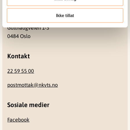
Besøksadresse
Ikke tillat
Gullhaugveien 1-3
0484 Oslo
Kontakt
22 59 55 00
postmottak@nkvts.no
Sosiale medier
Facebook