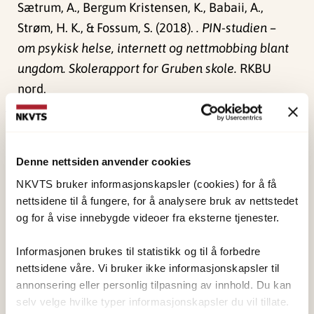
Sætrum, A., Bergum Kristensen, K., Babaii, A.,
Strøm, H. K., & Fossum, S. (2018).
. PIN-studien –
om psykisk helse, internett og nettmobbing blant
ungdom. Skolerapport for Gruben skole.
RKBU
nord.
Publisert:
19. mars 2026
Sist redigert:
6. august 2026
Denne nettsiden anvender cookies
NKVTS bruker informasjonskapsler (cookies) for å få
nettsidene til å fungere, for å analysere bruk av nettstedet
og for å vise innebygde videoer fra eksterne tjenester.
Informasjonen brukes til statistikk og til å forbedre
NKVTS utvikler og sprer kunnskap og kompetanse
nettsidene våre. Vi bruker ikke informasjonskapsler til
om vold og traumatisk stress. Formålet er å bidra
annonsering eller personlig tilpasning av innhold. Du kan
til å forebygge og redusere de helsemessige og
selv velge hvilke typer informasjonskapsler du vil tillate.