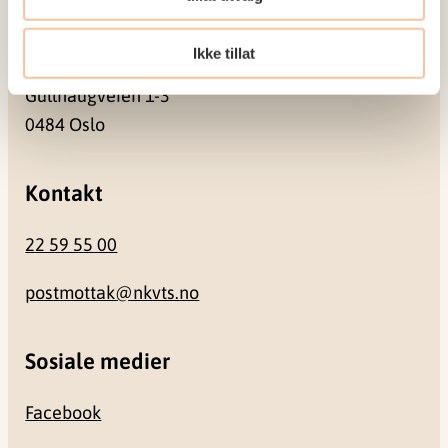
Besøksadresse
Ikke tillat
Gullhaugveien 1-3
0484 Oslo
Kontakt
22 59 55 00
postmottak@nkvts.no
Sosiale medier
Facebook