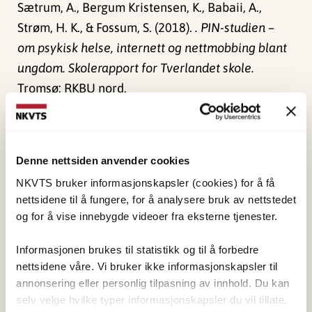
Sætrum, A., Bergum Kristensen, K., Babaii, A.,
Strøm, H. K., & Fossum, S. (2018).
. PIN-studien –
om psykisk helse, internett og nettmobbing blant
ungdom. Skolerapport for Tverlandet skole.
Tromsø: RKBU nord.
Publisert:
19. mars 2026
Sist redigert:
6. august 2026
Denne nettsiden anvender cookies
NKVTS bruker informasjonskapsler (cookies) for å få
nettsidene til å fungere, for å analysere bruk av nettstedet
og for å vise innebygde videoer fra eksterne tjenester.
Informasjonen brukes til statistikk og til å forbedre
NKVTS utvikler og sprer kunnskap og kompetanse
nettsidene våre. Vi bruker ikke informasjonskapsler til
om vold og traumatisk stress. Formålet er å bidra
annonsering eller personlig tilpasning av innhold. Du kan
til å forebygge og redusere de helsemessige og
selv velge hvilke typer informasjonskapsler du vil tillate.