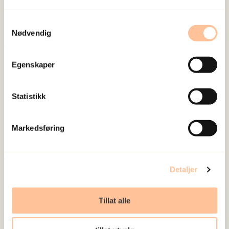
sosiale konsekvensene som vold og traumatisk
Samtykkevalg
stress kan medføre.
Nødvendig
Om oss
Egenskaper
Ansatte
Ledige stillinger
Statistikk
Publikasjoner
Prosjekter
Markedsføring
Seminarer og arrangementer
Meld deg på vårt nyhetsbrev
Detaljer
Postadresse
Tillat alle
Pb. 181 Nydalen
0409 Oslo