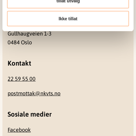
tillat utvalg
Besøksadresse
Ikke tillat
Gullhaugveien 1-3
0484 Oslo
Kontakt
22 59 55 00
postmottak@nkvts.no
Sosiale medier
Facebook