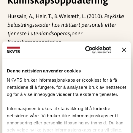
Hussain, A., Heir, T., & Weisæth, L. (2010).
Psykiske
belastningsskader hos militært personell etter
tjeneste i utenlandsoperasjoner.
Kunnskapsoppdatering.
Publisert:
19. mars 2026
Sist redigert:
6. august 2026
Denne nettsiden anvender cookies
NKVTS bruker informasjonskapsler (cookies) for å få
nettsidene til å fungere, for å analysere bruk av nettstedet
og for å vise innebygde videoer fra eksterne tjenester.
Informasjonen brukes til statistikk og til å forbedre
NKVTS utvikler og sprer kunnskap og kompetanse
nettsidene våre. Vi bruker ikke informasjonskapsler til
om vold og traumatisk stress. Formålet er å bidra
annonsering eller personlig tilpasning av innhold. Du kan
til å forebygge og redusere de helsemessige og
selv velge hvilke typer informasjonskapsler du vil tillate.