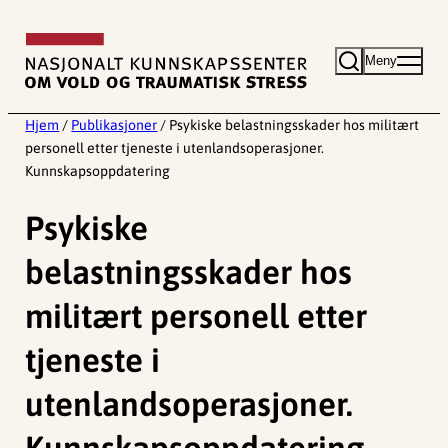
Hopp
til
Meny
innhold
Hjem
/
Publikasjoner
/
Psykiske belastningsskader hos militært
personell etter tjeneste i utenlandsoperasjoner.
Kunnskapsoppdatering
Psykiske
belastningsskader hos
militært personell etter
tjeneste i
utenlandsoperasjoner.
Kunnskapsoppdatering