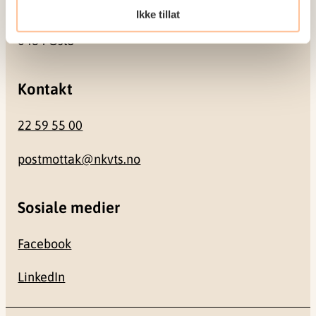
Ikke tillat
Gullhaugveien 1-3
0484 Oslo
Kontakt
22 59 55 00
postmottak@nkvts.no
Sosiale medier
Facebook
LinkedIn