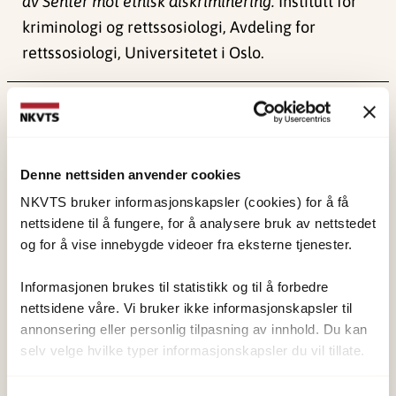
av Senter mot etnisk diskriminering.
Institutt for
kriminologi og rettssosiologi, Avdeling for
rettssosiologi, Universitetet i Oslo.
Publisert:
19. mars 2026
Sist redigert:
7. august 2026
Denne nettsiden anvender cookies
NKVTS bruker informasjonskapsler (cookies) for å få
nettsidene til å fungere, for å analysere bruk av nettstedet
og for å vise innebygde videoer fra eksterne tjenester.
NKVTS utvikler og sprer kunnskap og kompetanse
om vold og traumatisk stress. Formålet er å bidra
Informasjonen brukes til statistikk og til å forbedre
nettsidene våre. Vi bruker ikke informasjonskapsler til
til å forebygge og redusere de helsemessige og
annonsering eller personlig tilpasning av innhold. Du kan
sosiale konsekvensene som vold og traumatisk
selv velge hvilke typer informasjonskapsler du vil tillate.
stress kan medføre.