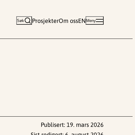
Prosjekter
Om oss
EN
Søk
Meny
Publisert:
19. mars 2026
Sist redigert:
6. august 2026