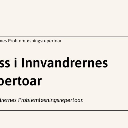
ernes Problemløsningsrepertoar
ss i Innvandrernes
pertoar
ndrernes Problemløsningsrepertoar.