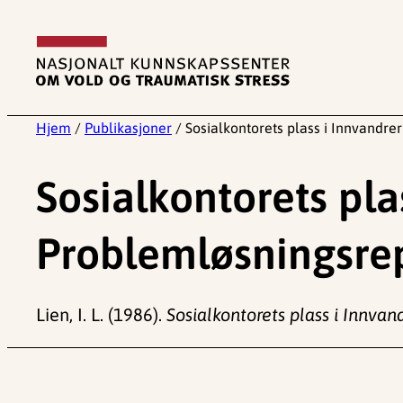
Hopp
til
innhold
Hjem
/
Publikasjoner
/
Sosialkontorets plass i Innvandr
Sosialkontorets pla
Problemløsningsre
Lien, I. L. (1986).
Sosialkontorets plass i Innva