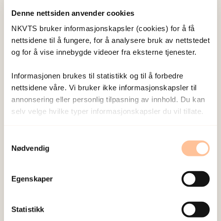
Denne nettsiden anvender cookies
NKVTS bruker informasjonskapsler (cookies) for å få
nettsidene til å fungere, for å analysere bruk av nettstedet
og for å vise innebygde videoer fra eksterne tjenester.
Informasjonen brukes til statistikk og til å forbedre
dinutvei.no – nasjonal veiviser
nettsidene våre. Vi bruker ikke informasjonskapsler til
annonsering eller personlig tilpasning av innhold. Du kan
ved vold og overgrep
selv velge hvilke typer informasjonskapsler du vil tillate.
dinutvei.no er en nasjonal veiviser til hjelpetilbud,
Samtykkevalg
informasjon og kunnskap om vold i nære
Nødvendig
relasjoner, voldtekt og andre seksuelle overgrep.
Veiviseren har også en spørsmål-svartjeneste.
Egenskaper
Målgruppa er utsatte, utøvere, berørte og
fagpersoner.
Statistikk