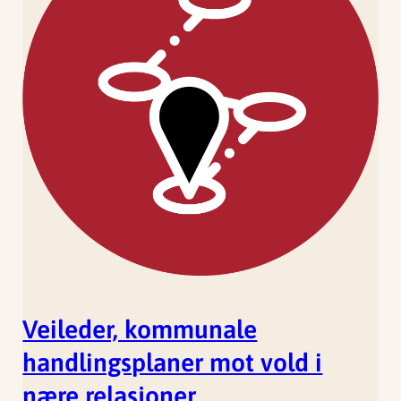
Veileder, kommunale
handlingsplaner mot vold i
nære relasjoner