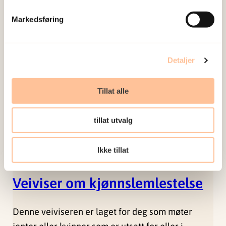
dinutvei.no driftes av Nasjonalt kunnskapssenter
Markedsføring
om vold og traumatisk stress (NKVTS) på oppdrag
fra Justis- og beredskapsdepartementet.
Detaljer
Tillat alle
tillat utvalg
Ikke tillat
Veiviser om kjønnslemlestelse
Denne veiviseren er laget for deg som møter