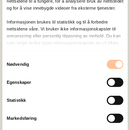
nettsidene til å fungere, for å analysere bruk av nettstedet
og for å vise innebygde videoer fra eksterne tjenester.
Publisert:
16. juni 2026
Informasjonen brukes til statistikk og til å forbedre
Sist redigert:
6. august 2026
nettsidene våre. Vi bruker ikke informasjonskapsler til
annonsering eller personlig tilpasning av innhold. Du kan
selv velge hvilke typer informasjonskapsler du vil tillate.
Samtykkevalg
Nødvendig
NKVTS utvikler og sprer kunnskap og kompetanse
om vold og traumatisk stress. Formålet er å bidra
Egenskaper
til å forebygge og redusere de helsemessige og
sosiale konsekvensene som vold og traumatisk
Statistikk
stress kan medføre.
Markedsføring
Om oss