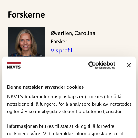
Forskerne
Øverlien, Carolina
Forsker I
Vis profil
Denne nettsiden anvender cookies
Publisert:
19. mars 2026
NKVTS bruker informasjonskapsler (cookies) for å få
Sist redigert:
9. august 2026
nettsidene til å fungere, for å analysere bruk av nettstedet
og for å vise innebygde videoer fra eksterne tjenester.
Informasjonen brukes til statistikk og til å forbedre
nettsidene våre. Vi bruker ikke informasjonskapsler til