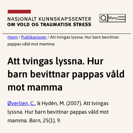
Hopp
til
Meny
innhold
Hjem
/
Publikasjoner
/
Att tvingas lyssna. Hur barn bevittnar
pappas våld mot mamma
Att tvingas lyssna. Hur
barn bevittnar pappas våld
mot mamma
Øverlien, C.
, & Hydén, M. (2007). Att tvingas
lyssna. Hur barn bevittnar pappas våld mot
mamma.
Barn, 25
(1), 9.