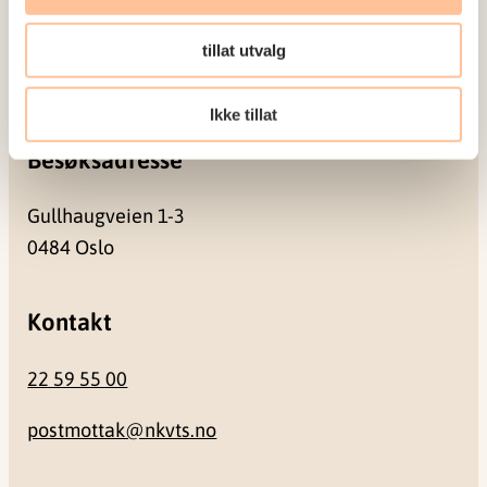
tillat utvalg
Pb. 181 Nydalen
0409 Oslo
Ikke tillat
Besøksadresse
Gullhaugveien 1-3
0484 Oslo
Kontakt
22 59 55 00
postmottak@nkvts.no