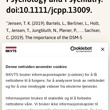
doi:10.1111/jcpp.13009.
"
Jensen, T. K.
(2019). Bartels, L., Berliner, L., Holt,
T., Jensen, T., Jungbluth, N., Plener, P., . . . Sachser,
C. (2019). The importance of the DSM-5
posttraumatic stress disorder symptoms of
cognitions and mood in traumatized children and
adolescents: two network approaches: PTSD
symptom networks in children and adolescents.
Denne nettsiden anvender cookies
Journal of Child Psychology and Psychiatry.
NKVTS bruker informasjonskapsler (cookies) for å få
doi:10.1111/jcpp.13009.
Journal of Child
nettsidene til å fungere, for å analysere bruk av nettstedet
og for å vise innebygde videoer fra eksterne tjenester.
Psychology and Psychiatry and Allied
Disciplines
."
Informasjonen brukes til statistikk og til å forbedre
nettsidene våre. Vi bruker ikke informasjonskapsler til
annonsering eller personlig tilpasning av innhold. Du kan