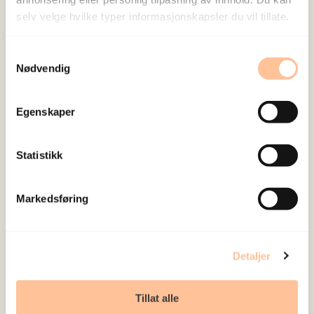
Forskerne
selv velge hvilke typer informasjonskapsler du vil tillate.
Samtykkevalg
Jensen, Tine Kristin
Nødvendig
Forsker I
Vis profil
Egenskaper
Statistikk
Publisert:
19. mars 2026
Markedsføring
Sist redigert:
8. august 2026
Detaljer
Tillat alle
NKVTS utvikler og sprer kunnskap og kompetanse