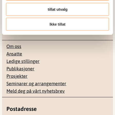
om vold og traumatisk stress. Formålet er å bidra
tillat utvalg
til å forebygge og redusere de helsemessige og
sosiale konsekvensene som vold og traumatisk
Ikke tillat
stress kan medføre.
Om oss
Ansatte
Ledige stillinger
Publikasjoner
Prosjekter
Seminarer og arrangementer
Meld deg på vårt nyhetsbrev
Postadresse