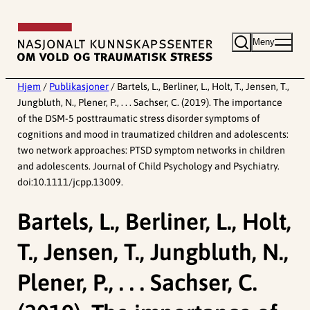
Hopp
til
Meny
innhold
Hjem
/
Publikasjoner
/
Bartels, L., Berliner, L., Holt, T., Jensen, T.,
Jungbluth, N., Plener, P., . . . Sachser, C. (2019). The importance
of the DSM-5 posttraumatic stress disorder symptoms of
cognitions and mood in traumatized children and adolescents:
two network approaches: PTSD symptom networks in children
and adolescents. Journal of Child Psychology and Psychiatry.
doi:10.1111/jcpp.13009.
Bartels, L., Berliner, L., Holt,
T., Jensen, T., Jungbluth, N.,
Plener, P., . . . Sachser, C.