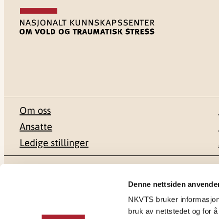
Om oss
Ansatte
Ledige stillinger
Postadresse
Besøksadr
Denne nettsiden anvende
NKVTS bruker informasjonsk
Pb. 181 Nydalen
Gullhaugvei
bruk av nettstedet og for å