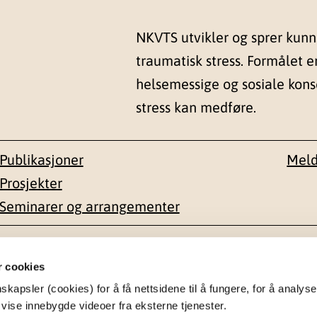
NKVTS utvikler og sprer kun
traumatisk stress. Formålet e
helsemessige og sosiale kon
stress kan medføre.
Publikasjoner
Meld
Prosjekter
Seminarer og arrangementer
esse
Kontakt
r cookies
apsler (cookies) for å få nettsidene til å fungere, for å analyse
en 1-3
22 59 55 00
 vise innebygde videoer fra eksterne tjenester.