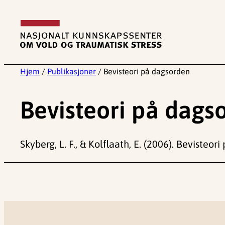
Hopp
til
innhold
Hjem
/
Publikasjoner
/
Bevisteori på dagsorden
Bevisteori på dags
Skyberg, L. F., & Kolflaath, E. (2006). Bevisteor