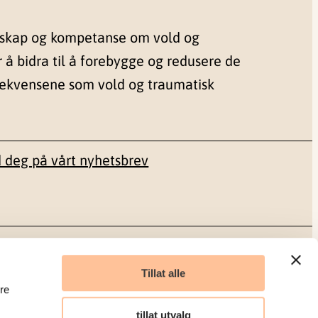
nskap og kompetanse om vold og
r å bidra til å forebygge og redusere de
sekvensene som vold og traumatisk
 deg på vårt nyhetsbrev
Sosiale medier
Tillat alle
re
Facebook
tillat utvalg