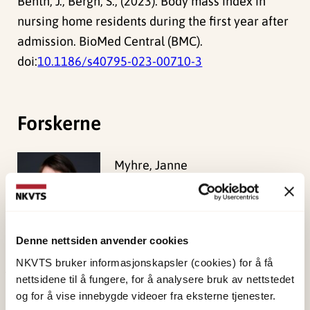
Benth, J., Bergh, S., (2023). Body mass index in
nursing home residents during the first year after
admission. BioMed Central (BMC).
doi:
10.1186/s40795-023-00710-3
Forskerne
Myhre, Janne
Forsker II
Vis profil
Denne nettsiden anvender cookies
NKVTS bruker informasjonskapsler (cookies) for å få
nettsidene til å fungere, for å analysere bruk av nettstedet
Publisert:
19. mars 2026
og for å vise innebygde videoer fra eksterne tjenester.
Sist redigert:
5. august 2026