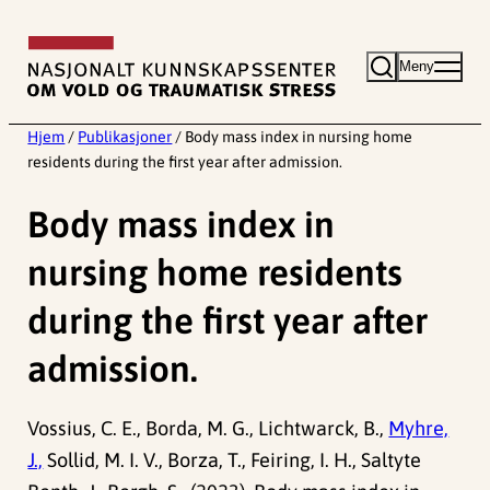
Hopp
til
Meny
innhold
Hjem
/
Publikasjoner
/
Body mass index in nursing home
residents during the first year after admission.
Body mass index in
nursing home residents
during the first year after
admission.
Vossius, C. E., Borda, M. G., Lichtwarck, B.,
Myhre,
J.,
Sollid, M. I. V., Borza, T., Feiring, I. H., Saltyte