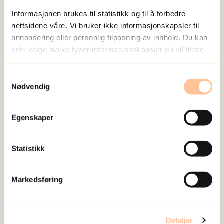
Informasjonen brukes til statistikk og til å forbedre
nettsidene våre. Vi bruker ikke informasjonskapsler til
annonsering eller personlig tilpasning av innhold. Du kan
selv velge hvilke typer informasjonskapsler du vil tillate.
NKVTS utvikler og sprer kunnskap og kompetanse
Samtykkevalg
Nødvendig
om vold og traumatisk stress. Formålet er å bidra
til å forebygge og redusere de helsemessige og
sosiale konsekvensene som vold og traumatisk
Egenskaper
stress kan medføre.
Statistikk
Om oss
Markedsføring
Ansatte
Ledige stillinger
Publikasjoner
Detaljer