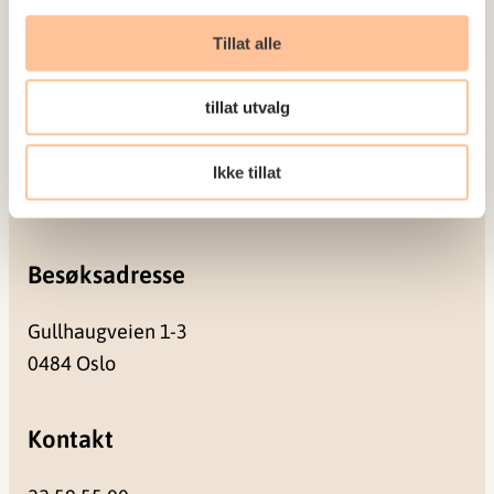
Seminarer og arrangementer
Meld deg på vårt nyhetsbrev
Tillat alle
Postadresse
tillat utvalg
Pb. 181 Nydalen
Ikke tillat
0409 Oslo
Besøksadresse
Gullhaugveien 1-3
0484 Oslo
Kontakt