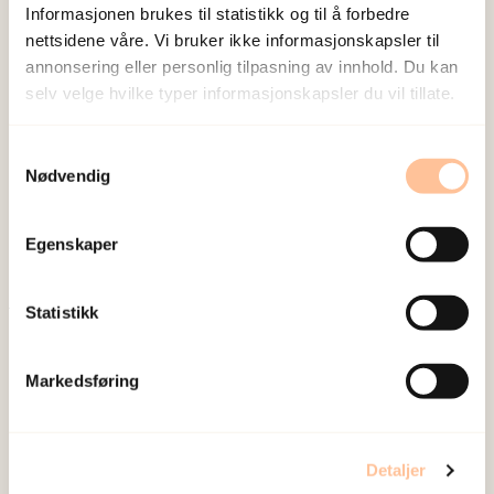
Informasjonen brukes til statistikk og til å forbedre
nettsidene våre. Vi bruker ikke informasjonskapsler til
annonsering eller personlig tilpasning av innhold. Du kan
selv velge hvilke typer informasjonskapsler du vil tillate.
NKVTS utvikler og sprer kunnskap og kompetanse
Samtykkevalg
om vold og traumatisk stress. Formålet er å bidra
Nødvendig
til å forebygge og redusere de helsemessige og
sosiale konsekvensene som vold og traumatisk
Egenskaper
stress kan medføre.
Statistikk
Om oss
Ansatte
Markedsføring
Ledige stillinger
Publikasjoner
Prosjekter
Detaljer