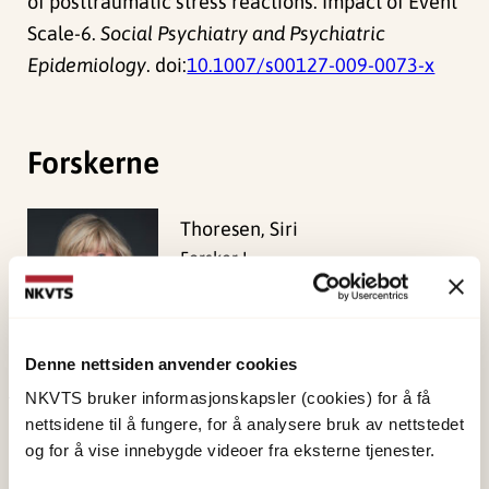
of posttraumatic stress reactions: Impact of Event
Scale-6.
Social Psychiatry and Psychiatric
Epidemiology
. doi:
10.1007/s00127-009-0073-x
Forskerne
Thoresen, Siri
Forsker I
Vis profil
Denne nettsiden anvender cookies
NKVTS bruker informasjonskapsler (cookies) for å få
Publisert:
19. mars 2026
nettsidene til å fungere, for å analysere bruk av nettstedet
og for å vise innebygde videoer fra eksterne tjenester.
Sist redigert:
9. august 2026