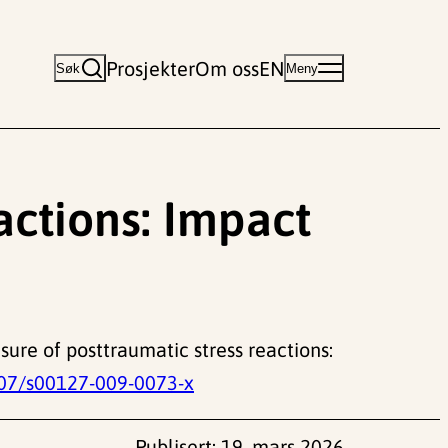
Prosjekter
Om oss
EN
Søk
Meny
actions: Impact
measure of posttraumatic stress reactions:
07/s00127-009-0073-x
Publisert:
19. mars 2026