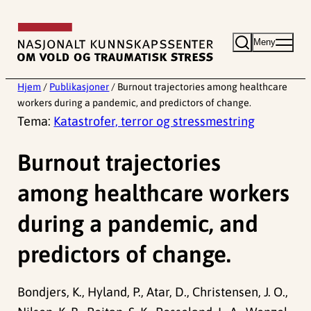
Hopp
til
Meny
innhold
Hjem
/
Publikasjoner
/
Burnout trajectories among healthcare
workers during a pandemic, and predictors of change.
Tema:
Katastrofer, terror og stressmestring
Burnout trajectories
among healthcare workers
during a pandemic, and
predictors of change.
Bondjers, K., Hyland, P., Atar, D., Christensen, J. O.,