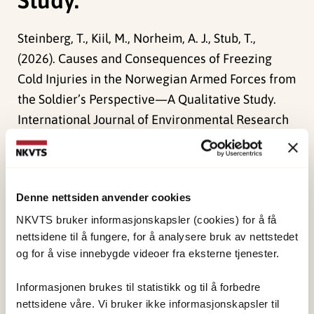
Steinberg, T., Kiil, M., Norheim, A. J., Stub, T.,
(2026). Causes and Consequences of Freezing
Cold Injuries in the Norwegian Armed Forces from
the Soldier’s Perspective—A Qualitative Study.
International Journal of Environmental Research
and Public Health (IJERPH).
doi:
10.3390/ijerph23040444
Denne nettsiden anvender cookies
Publisert:
9. mai 2026
Sist redigert:
5. august 2026
NKVTS bruker informasjonskapsler (cookies) for å få
nettsidene til å fungere, for å analysere bruk av nettstedet
og for å vise innebygde videoer fra eksterne tjenester.
Informasjonen brukes til statistikk og til å forbedre
nettsidene våre. Vi bruker ikke informasjonskapsler til