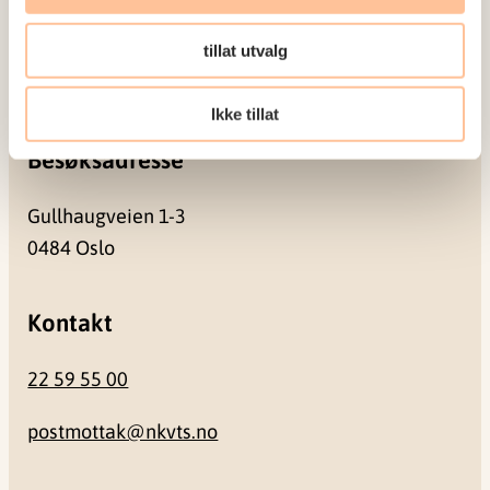
tillat utvalg
Pb. 181 Nydalen
0409 Oslo
Ikke tillat
Besøksadresse
Gullhaugveien 1-3
0484 Oslo
Kontakt
22 59 55 00
postmottak@nkvts.no