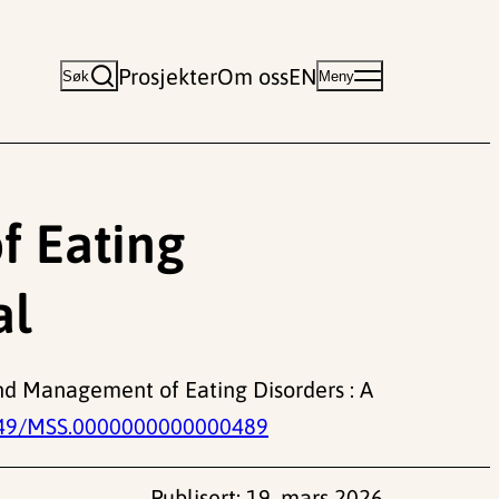
Prosjekter
Om oss
EN
Søk
Meny
 Eating
al
and Management of Eating Disorders : A
49/MSS.0000000000000489
Publisert:
19. mars 2026