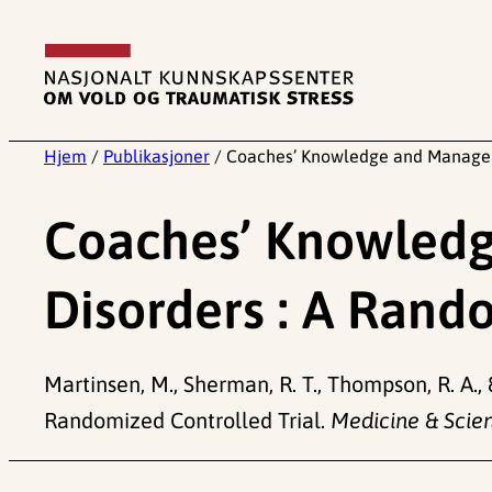
Hopp
til
innhold
Hjem
/
Publikasjoner
/
Coaches’ Knowledge and Manageme
Coaches’ Knowledg
Disorders : A Rand
Martinsen, M., Sherman, R. T., Thompson, R. A
Randomized Controlled Trial.
Medicine & Scien