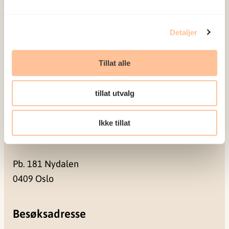
Om oss
Ansatte
Detaljer
Ledige stillinger
Publikasjoner
Tillat alle
Prosjekter
Seminarer og arrangementer
tillat utvalg
Meld deg på vårt nyhetsbrev
Ikke tillat
Postadresse
Pb. 181 Nydalen
0409 Oslo
Besøksadresse