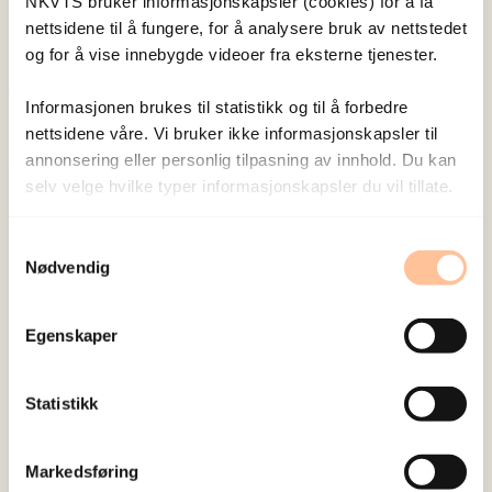
NKVTS bruker informasjonskapsler (cookies) for å få
nettsidene til å fungere, for å analysere bruk av nettstedet
og for å vise innebygde videoer fra eksterne tjenester.
Informasjonen brukes til statistikk og til å forbedre
Publisert:
19. mars 2026
nettsidene våre. Vi bruker ikke informasjonskapsler til
Sist redigert:
6. august 2026
annonsering eller personlig tilpasning av innhold. Du kan
selv velge hvilke typer informasjonskapsler du vil tillate.
Samtykkevalg
Nødvendig
NKVTS utvikler og sprer kunnskap og kompetanse
Egenskaper
om vold og traumatisk stress. Formålet er å bidra
til å forebygge og redusere de helsemessige og
Statistikk
sosiale konsekvensene som vold og traumatisk
stress kan medføre.
Markedsføring