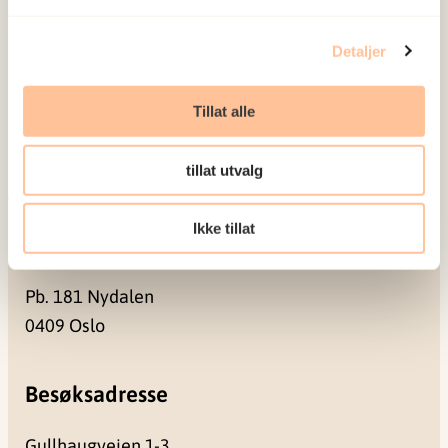
Om oss
Ansatte
Detaljer
Ledige stillinger
Publikasjoner
Tillat alle
Prosjekter
Seminarer og arrangementer
tillat utvalg
Meld deg på vårt nyhetsbrev
Ikke tillat
Postadresse
Pb. 181 Nydalen
0409 Oslo
Besøksadresse
Gullhaugveien 1-3