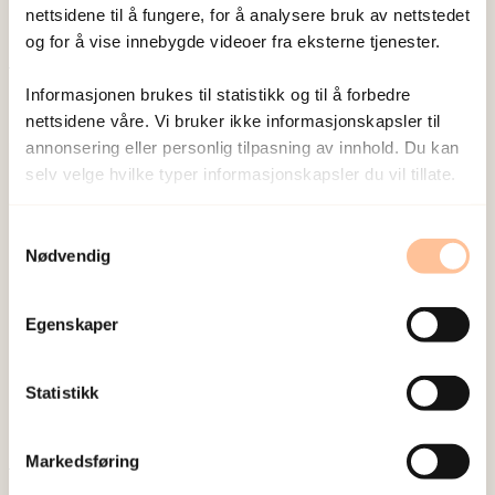
Vis profil
nettsidene til å fungere, for å analysere bruk av nettstedet
og for å vise innebygde videoer fra eksterne tjenester.
Publisert:
19. mars 2026
Informasjonen brukes til statistikk og til å forbedre
nettsidene våre. Vi bruker ikke informasjonskapsler til
Sist redigert:
10. august 2026
annonsering eller personlig tilpasning av innhold. Du kan
selv velge hvilke typer informasjonskapsler du vil tillate.
Samtykkevalg
Nødvendig
NKVTS utvikler og sprer kunnskap og kompetanse
om vold og traumatisk stress. Formålet er å bidra
Egenskaper
til å forebygge og redusere de helsemessige og
sosiale konsekvensene som vold og traumatisk
Statistikk
stress kan medføre.
Markedsføring