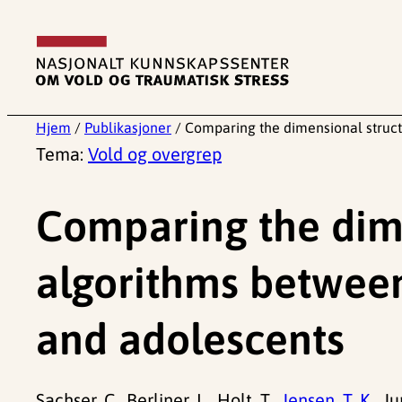
Hopp
til
innhold
Hjem
/
Publikasjoner
/
Comparing the dimensional struct
Tema:
Vold og overgrep
Comparing the dime
algorithms between
and adolescents
Sachser, C., Berliner, L., Holt, T.,
Jensen, T. K.
, J