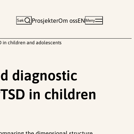
Prosjekter
Om oss
EN
Søk
Meny
 in children and adolescents
d diagnostic
TSD in children
7). Comparing the dimensional structure