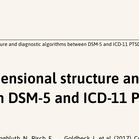
ure and diagnostic algorithms between DSM-5 and ICD-11 PTSD
nsional structure an
 DSM-5 and ICD-11 P
ungbluth, N., Risch, E., . . . Goldbeck, L. et al. (201