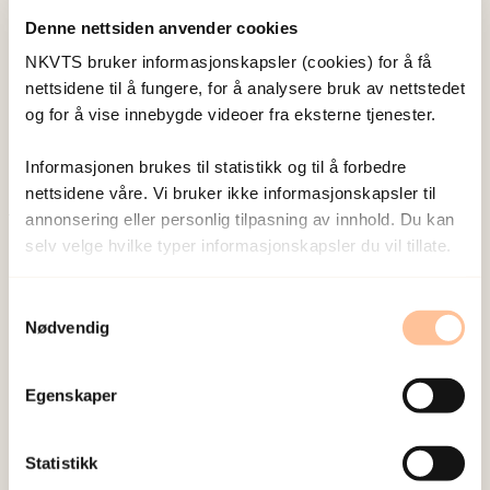
Denne nettsiden anvender cookies
Wentzel-Larsen, Tore
NKVTS bruker informasjonskapsler (cookies) for å få
Forsker emeritus
nettsidene til å fungere, for å analysere bruk av nettstedet
Vis profil
og for å vise innebygde videoer fra eksterne tjenester.
Informasjonen brukes til statistikk og til å forbedre
nettsidene våre. Vi bruker ikke informasjonskapsler til
annonsering eller personlig tilpasning av innhold. Du kan
Publisert:
19. mars 2026
selv velge hvilke typer informasjonskapsler du vil tillate.
Sist redigert:
6. august 2026
Samtykkevalg
Nødvendig
Egenskaper
NKVTS utvikler og sprer kunnskap og kompetanse
Statistikk
om vold og traumatisk stress. Formålet er å bidra