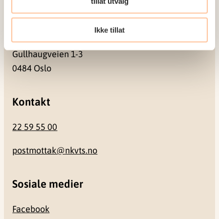
tillat utvalg
Besøksadresse
Ikke tillat
Gullhaugveien 1-3
0484 Oslo
Kontakt
22 59 55 00
postmottak@nkvts.no
Sosiale medier
Facebook