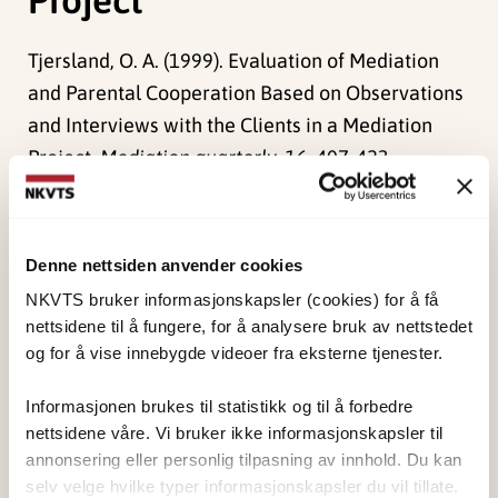
Tjersland, O. A. (1999). Evaluation of Mediation
and Parental Cooperation Based on Observations
and Interviews with the Clients in a Mediation
Project.
Mediation quarterly, 16
, 407-423.
Publisert:
19. mars 2026
Sist redigert:
7. august 2026
Denne nettsiden anvender cookies
NKVTS bruker informasjonskapsler (cookies) for å få
nettsidene til å fungere, for å analysere bruk av nettstedet
og for å vise innebygde videoer fra eksterne tjenester.
Informasjonen brukes til statistikk og til å forbedre
NKVTS utvikler og sprer kunnskap og kompetanse
nettsidene våre. Vi bruker ikke informasjonskapsler til
om vold og traumatisk stress. Formålet er å bidra
annonsering eller personlig tilpasning av innhold. Du kan
til å forebygge og redusere de helsemessige og
selv velge hvilke typer informasjonskapsler du vil tillate.