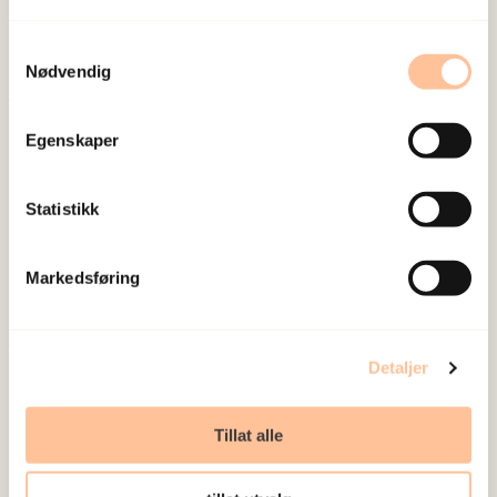
sosiale konsekvensene som vold og traumatisk
Samtykkevalg
stress kan medføre.
Nødvendig
Om oss
Egenskaper
Ansatte
Ledige stillinger
Statistikk
Publikasjoner
Prosjekter
Markedsføring
Seminarer og arrangementer
Meld deg på vårt nyhetsbrev
Detaljer
Postadresse
Tillat alle
Pb. 181 Nydalen
0409 Oslo