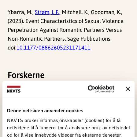
Ybarra, M.,
Strøm, I. F.,
Mitchell, K., Goodman, K.,
(2023). Event Characteristics of Sexual Violence
Perpetration Against Romantic Partners Versus
Non-Romantic Partners. Sage Publications.
doi:
10.1177/08862605231171411
Forskerne
Strøm, Ida Frugård
Forsker II
Vis profil
Denne nettsiden anvender cookies
NKVTS bruker informasjonskapsler (cookies) for å få
nettsidene til å fungere, for å analysere bruk av nettstedet
og for å vise innebygde videoer fra eksterne tjenester.
Publisert:
19. mars 2026