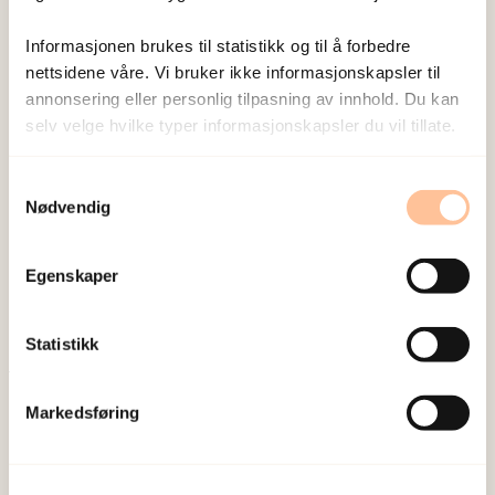
Sist redigert:
8. august 2026
Informasjonen brukes til statistikk og til å forbedre
nettsidene våre. Vi bruker ikke informasjonskapsler til
annonsering eller personlig tilpasning av innhold. Du kan
selv velge hvilke typer informasjonskapsler du vil tillate.
Samtykkevalg
NKVTS utvikler og sprer kunnskap og kompetanse
Nødvendig
om vold og traumatisk stress. Formålet er å bidra
til å forebygge og redusere de helsemessige og
Egenskaper
sosiale konsekvensene som vold og traumatisk
stress kan medføre.
Statistikk
Om oss
Markedsføring
Ansatte
Ledige stillinger
Publikasjoner