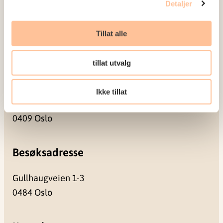
Detaljer
Prosjekter
Seminarer og arrangementer
Tillat alle
Meld deg på vårt nyhetsbrev
tillat utvalg
Postadresse
Ikke tillat
Pb. 181 Nydalen
0409 Oslo
Besøksadresse
Gullhaugveien 1-3
0484 Oslo