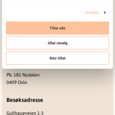
Ansatte
Detaljer
Ledige stillinger
Publikasjoner
Tillat alle
Prosjekter
Seminarer og arrangementer
tillat utvalg
Meld deg på vårt nyhetsbrev
Ikke tillat
Postadresse
Pb. 181 Nydalen
0409 Oslo
Besøksadresse
Gullhaugveien 1-3