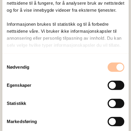
nettsidene til å fungere, for å analysere bruk av nettstedet
og for å vise innebygde videoer fra eksterne tjenester.
Publisert:
19. mars 2026
Informasjonen brukes til statistikk og til å forbedre
nettsidene våre. Vi bruker ikke informasjonskapsler til
Sist redigert:
6. august 2026
annonsering eller personlig tilpasning av innhold. Du kan
selv velge hvilke typer informasjonskapsler du vil tillate.
Samtykkevalg
Nødvendig
NKVTS utvikler og sprer kunnskap og kompetanse
om vold og traumatisk stress. Formålet er å bidra
Egenskaper
til å forebygge og redusere de helsemessige og
sosiale konsekvensene som vold og traumatisk
Statistikk
stress kan medføre.
Markedsføring
Om oss