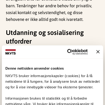
barn. Tenåringer har andre behov for privatliv,
sosial kontakt og selvstendighet, og disse
behovene er ikke alltid godt nok ivaretatt.
Utdanning og sosialisering
utfordrer
Vennskap er et gjennomgående tema i barnas
egne fortellinger. Mange beskriver savnet etter
venner og frustrasjon over ikke å kunne forklare
Denne nettsiden anvender cookies
hvorfor de plutselig har flyttet. Av hensyn til
NKVTS bruker informasjonskapsler (cookies) for å få
sikkerhet får færre barn enn før ha venner på
nettsidene til å fungere, for å analysere bruk av nettstedet
og for å vise innebygde videoer fra eksterne tjenester.
besøk på krisesenteret. Selv om flere får besøke
venner utenfor senteret, gjelder dette ikke
Informasjonen brukes til statistikk og til å forbedre
alle. For noen blir ensomhet en tydelig del av
nettsidene våre. Vi bruker ikke informasjonskapsler til