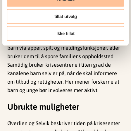
Et nytt tema i studien er sosiale medier. For barn
og unge er digitale plattformer en viktig del av
tillat utvalg
hverdagen, men de kan også innebære
risiko. Ansatte ved krisesentrene forteller
Ikke tillat
hvordan voldsutøvere tar kontakt med barn med
barn via apper, spill og meldingsfunksjoner, eller
bruker dem til å spore familiens oppholdssted.
Samtidig bruker krisesentrene i liten grad de
kanalene barn selv er på, når de skal informere
om tilbud og rettigheter. Her mener forskerne at
barn og unge bør involveres mer aktivt.
Ubrukte muligheter
Øverlien og Selvik beskriver tiden på krisesenter