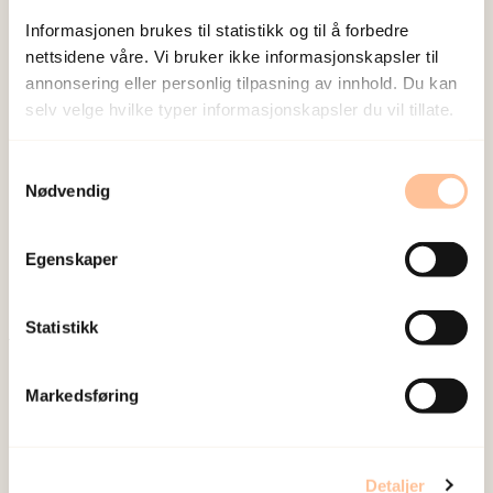
Informasjonen brukes til statistikk og til å forbedre
nettsidene våre. Vi bruker ikke informasjonskapsler til
annonsering eller personlig tilpasning av innhold. Du kan
selv velge hvilke typer informasjonskapsler du vil tillate.
NKVTS utvikler og sprer kunnskap og kompetanse
Samtykkevalg
Nødvendig
om vold og traumatisk stress. Formålet er å bidra
til å forebygge og redusere de helsemessige og
sosiale konsekvensene som vold og traumatisk
Egenskaper
stress kan medføre.
Statistikk
Om oss
Markedsføring
Ansatte
Ledige stillinger
Publikasjoner
Detaljer