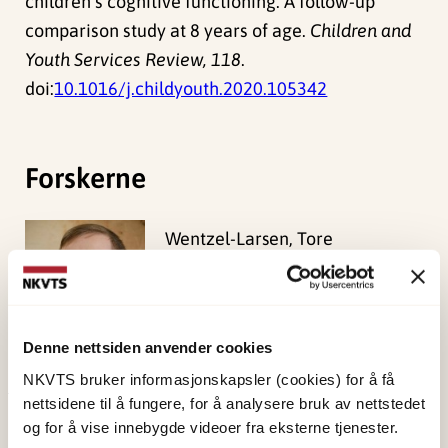
children’s cognitive functioning: A follow-up
comparison study at 8 years of age.
Children and
Youth Services Review, 118
.
doi:
10.1016/j.childyouth.2020.105342
Forskerne
Wentzel-Larsen, Tore
Forsker emeritus
Vis profil
Denne nettsiden anvender cookies
NKVTS bruker informasjonskapsler (cookies) for å få
nettsidene til å fungere, for å analysere bruk av nettstedet
Publisert:
19. mars 2026
og for å vise innebygde videoer fra eksterne tjenester.
Sist redigert:
6. august 2026