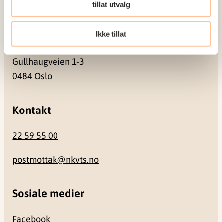
0409 Oslo
tillat utvalg
Ikke tillat
Besøksadresse
Gullhaugveien 1-3
0484 Oslo
Kontakt
22 59 55 00
postmottak@nkvts.no
Sosiale medier
Facebook