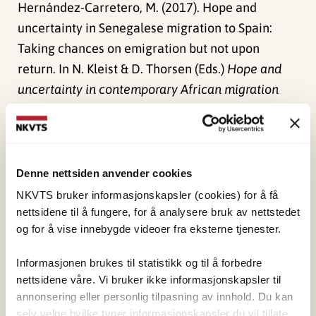
Hernández-Carretero, M. (2017). Hope and
uncertainty in Senegalese migration to Spain:
Taking chances on emigration but not upon
return. In N. Kleist & D. Thorsen (Eds.)
Hope and
uncertainty in contemporary African migration
(pp. 113-133). Routledge.
Publisert:
19. mars 2026
Sist redigert:
8. august 2026
Denne nettsiden anvender cookies
NKVTS bruker informasjonskapsler (cookies) for å få
nettsidene til å fungere, for å analysere bruk av nettstedet
og for å vise innebygde videoer fra eksterne tjenester.
Informasjonen brukes til statistikk og til å forbedre
NKVTS utvikler og sprer kunnskap og kompetanse
nettsidene våre. Vi bruker ikke informasjonskapsler til
om vold og traumatisk stress. Formålet er å bidra
annonsering eller personlig tilpasning av innhold. Du kan
selv velge hvilke typer informasjonskapsler du vil tillate.