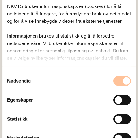
NKVTS bruker informasjonskapsler (cookies) for å få
Vis profil
nettsidene til å fungere, for å analysere bruk av nettstedet
og for å vise innebygde videoer fra eksterne tjenester.
Informasjonen brukes til statistikk og til å forbedre
nettsidene våre. Vi bruker ikke informasjonskapsler til
Publisert:
19. mars 2026
annonsering eller personlig tilpasning av innhold. Du kan
Sist redigert:
6. august 2026
selv velge hvilke typer informasjonskapsler du vil tillate.
Samtykkevalg
Nødvendig
Egenskaper
NKVTS utvikler og sprer kunnskap og kompetanse
om vold og traumatisk stress. Formålet er å bidra
til å forebygge og redusere de helsemessige og
Statistikk
sosiale konsekvensene som vold og traumatisk
stress kan medføre.