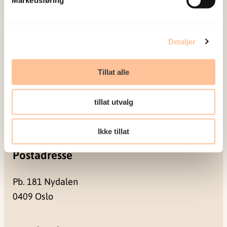
Markedsføring
Om oss
Detaljer
Ansatte
Ledige stillinger
Tillat alle
Publikasjoner
Prosjekter
tillat utvalg
Seminarer og arrangementer
Meld deg på vårt nyhetsbrev
Ikke tillat
Postadresse
Pb. 181 Nydalen
0409 Oslo