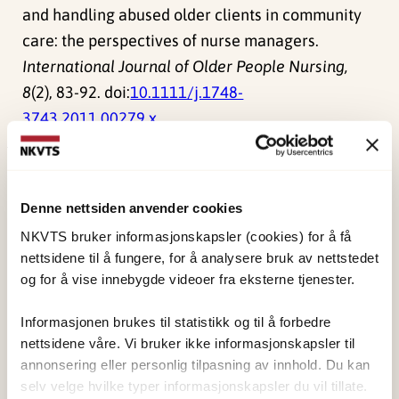
and handling abused older clients in community
care: the perspectives of nurse managers.
International Journal of Older People Nursing,
8
(2), 83-92. doi:
10.1111/j.1748-
3743.2011.00279.x
Publisert:
19. mars 2026
Sist redigert:
6. august 2026
Denne nettsiden anvender cookies
NKVTS bruker informasjonskapsler (cookies) for å få
nettsidene til å fungere, for å analysere bruk av nettstedet
og for å vise innebygde videoer fra eksterne tjenester.
Informasjonen brukes til statistikk og til å forbedre
NKVTS utvikler og sprer kunnskap og kompetanse
nettsidene våre. Vi bruker ikke informasjonskapsler til
om vold og traumatisk stress. Formålet er å bidra
annonsering eller personlig tilpasning av innhold. Du kan
til å forebygge og redusere de helsemessige og
selv velge hvilke typer informasjonskapsler du vil tillate.