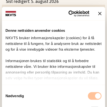
Sist redigert:
5. august 2026
Denne nettsiden anvender cookies
NKVTS utvikler og sprer kunnskap og kompetanse
NKVTS bruker informasjonskapsler (cookies) for å få
nettsidene til å fungere, for å analysere bruk av nettstedet
om vold og traumatisk stress. Formålet er å bidra
og for å vise innebygde videoer fra eksterne tjenester.
til å forebygge og redusere de helsemessige og
sosiale konsekvensene som vold og traumatisk
Informasjonen brukes til statistikk og til å forbedre
stress kan medføre.
nettsidene våre. Vi bruker ikke informasjonskapsler til
annonsering eller personlig tilpasning av innhold. Du kan
selv velge hvilke typer informasjonskapsler du vil tillate.
Om oss
Ansatte
Samtykkevalg
Ledige stillinger
Nødvendig
Publikasjoner