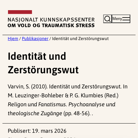
Hopp
til
Meny
innhold
Hjem
/
Publikasjoner
/
Identität und Zerstörungswut
Identität und
Zerstörungswut
Varvin, S. (2010). Identität und Zerstörungswut. In
M. Leuzinger-Bohleber & P. G. Klumbies (Red.)
Religon und Fanatismus. Psychoanalyse und
theologische Zugänge
(pp. 48-56). .
Publisert:
19. mars 2026