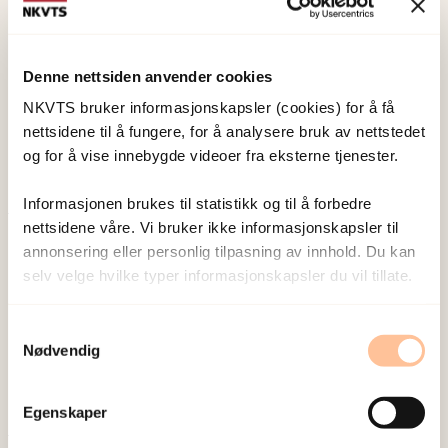
NKVTS utvikler og sprer kunnskap og kompetanse
Denne nettsiden anvender cookies
om vold og traumatisk stress. Formålet er å bidra
NKVTS bruker informasjonskapsler (cookies) for å få
til å forebygge og redusere de helsemessige og
nettsidene til å fungere, for å analysere bruk av nettstedet
sosiale konsekvensene som vold og traumatisk
og for å vise innebygde videoer fra eksterne tjenester.
stress kan medføre.
Informasjonen brukes til statistikk og til å forbedre
nettsidene våre. Vi bruker ikke informasjonskapsler til
Om oss
annonsering eller personlig tilpasning av innhold. Du kan
Ansatte
selv velge hvilke typer informasjonskapsler du vil tillate.
Ledige stillinger
Publikasjoner
Samtykkevalg
Nødvendig
Prosjekter
Seminarer og arrangementer
Meld deg på vårt nyhetsbrev
Egenskaper