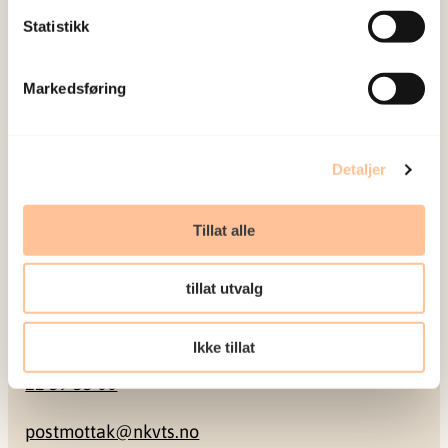
Statistikk
Postadresse
Pb. 181 Nydalen
Markedsføring
0409 Oslo
Detaljer
Besøksadresse
Tillat alle
Gullhaugveien 1-3
0484 Oslo
tillat utvalg
Kontakt
Ikke tillat
22 59 55 00
postmottak@nkvts.no