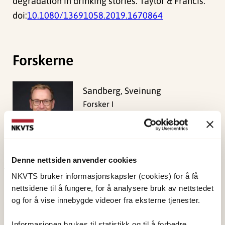
degradation in drinking stories. Taylor & Francis.
doi:
10.1080/13691058.2019.1670864
Forskerne
Sandberg, Sveinung
Forsker I
Vis profil
Denne nettsiden anvender cookies
NKVTS bruker informasjonskapsler (cookies) for å få
Publisert:
19. mars 2026
nettsidene til å fungere, for å analysere bruk av nettstedet
Sist redigert:
7. august 2026
og for å vise innebygde videoer fra eksterne tjenester.
Informasjonen brukes til statistikk og til å forbedre