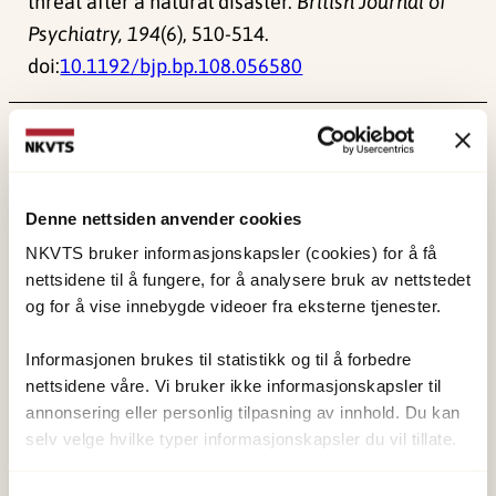
threat after a natural disaster.
British Journal of
Psychiatry, 194
(6), 510-514.
doi:
10.1192/bjp.bp.108.056580
Publisert:
19. mars 2026
Sist redigert:
8. august 2026
Denne nettsiden anvender cookies
NKVTS bruker informasjonskapsler (cookies) for å få
nettsidene til å fungere, for å analysere bruk av nettstedet
og for å vise innebygde videoer fra eksterne tjenester.
NKVTS utvikler og sprer kunnskap og kompetanse
om vold og traumatisk stress. Formålet er å bidra
Informasjonen brukes til statistikk og til å forbedre
nettsidene våre. Vi bruker ikke informasjonskapsler til
til å forebygge og redusere de helsemessige og
annonsering eller personlig tilpasning av innhold. Du kan
sosiale konsekvensene som vold og traumatisk
selv velge hvilke typer informasjonskapsler du vil tillate.
stress kan medføre.