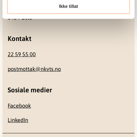
Ikke tillat
Gullhaugveien 1-3
0484 Oslo
Kontakt
22 59 55 00
postmottak@nkvts.no
Sosiale medier
Facebook
LinkedIn