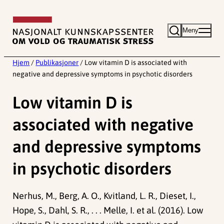
Hopp
til
Meny
innhold
Hjem
/
Publikasjoner
/
Low vitamin D is associated with
negative and depressive symptoms in psychotic disorders
Low vitamin D is
associated with negative
and depressive symptoms
in psychotic disorders
Nerhus, M., Berg, A. O., Kvitland, L. R., Dieset, I.,
Hope, S., Dahl, S. R., . . . Melle, I. et al. (2016). Low