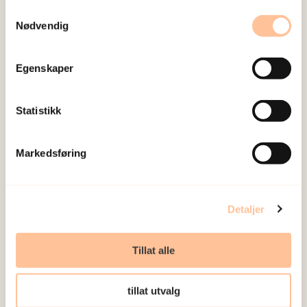
Samtykkevalg
Nødvendig
Om oss
Ansatte
Egenskaper
Ledige stillinger
Publikasjoner
Statistikk
Prosjekter
Seminarer og arrangementer
Markedsføring
Meld deg på vårt nyhetsbrev
Postadresse
Detaljer
Pb. 181 Nydalen
Tillat alle
0409 Oslo
tillat utvalg