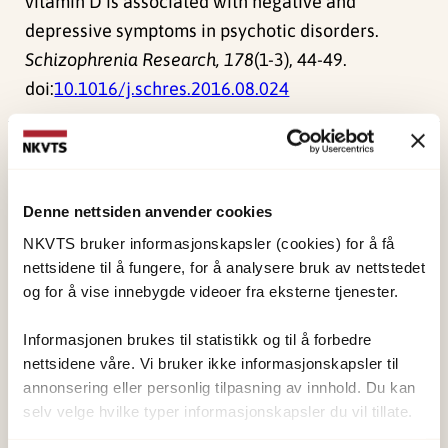
vitamin D is associated with negative and
depressive symptoms in psychotic disorders.
Schizophrenia Research, 178
(1-3), 44-49.
doi:
10.1016/j.schres.2016.08.024
Publisert:
19. mars 2026
Sist redigert:
7. august 2026
Denne nettsiden anvender cookies
NKVTS bruker informasjonskapsler (cookies) for å få
nettsidene til å fungere, for å analysere bruk av nettstedet
og for å vise innebygde videoer fra eksterne tjenester.
NKVTS utvikler og sprer kunnskap og kompetanse
Informasjonen brukes til statistikk og til å forbedre
om vold og traumatisk stress. Formålet er å bidra
nettsidene våre. Vi bruker ikke informasjonskapsler til
til å forebygge og redusere de helsemessige og
annonsering eller personlig tilpasning av innhold. Du kan
selv velge hvilke typer informasjonskapsler du vil tillate.
sosiale konsekvensene som vold og traumatisk
stress kan medføre.