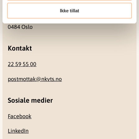
Besøksadresse
Ikke tillat
Gullhaugveien 1-3
0484 Oslo
Kontakt
22 59 55 00
postmottak@nkvts.no
Sosiale medier
Facebook
LinkedIn