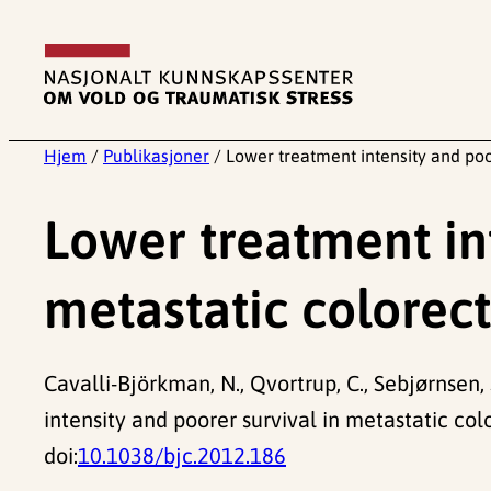
Hopp
til
innhold
Hjem
/
Publikasjoner
/
Lower treatment intensity and poo
Lower treatment int
metastatic colorect
Cavalli-Björkman, N., Qvortrup, C., Sebjørnsen, S.
intensity and poorer survival in metastatic co
doi:
10.1038/bjc.2012.186