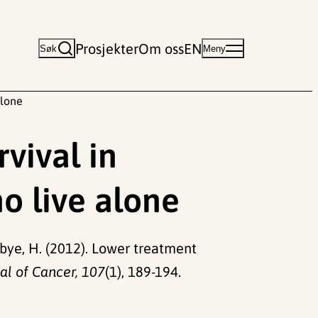
Prosjekter
Om oss
EN
Søk
Meny
alone
vival in
o live alone
orbye, H. (2012). Lower treatment
nal of Cancer, 107
(1), 189-194.