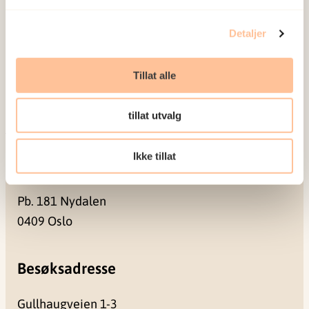
Ansatte
Detaljer
Ledige stillinger
Publikasjoner
Tillat alle
Prosjekter
Seminarer og arrangementer
tillat utvalg
Meld deg på vårt nyhetsbrev
Ikke tillat
Postadresse
Pb. 181 Nydalen
0409 Oslo
Besøksadresse
Gullhaugveien 1-3