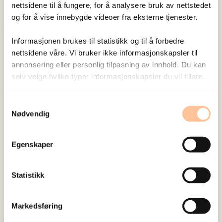
nettsidene til å fungere, for å analysere bruk av nettstedet
og for å vise innebygde videoer fra eksterne tjenester.
Publisert:
19. mars 2026
Informasjonen brukes til statistikk og til å forbedre
nettsidene våre. Vi bruker ikke informasjonskapsler til
Sist redigert:
7. august 2026
annonsering eller personlig tilpasning av innhold. Du kan
selv velge hvilke typer informasjonskapsler du vil tillate.
Samtykkevalg
Nødvendig
NKVTS utvikler og sprer kunnskap og kompetanse
om vold og traumatisk stress. Formålet er å bidra
Egenskaper
til å forebygge og redusere de helsemessige og
sosiale konsekvensene som vold og traumatisk
Statistikk
stress kan medføre.
Markedsføring
Om oss