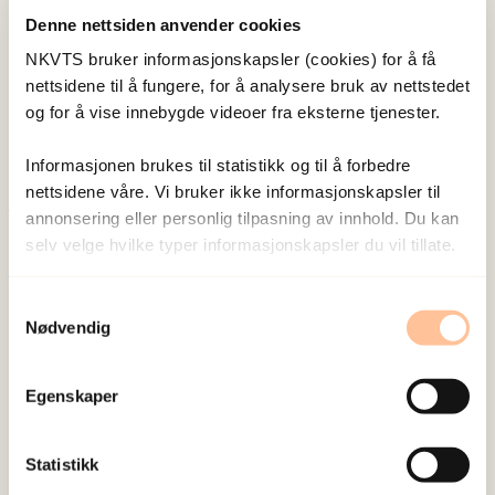
Denne nettsiden anvender cookies
Skjørshammer Sætren,
NKVTS bruker informasjonskapsler (cookies) for å få
Sjur
nettsidene til å fungere, for å analysere bruk av nettstedet
Doktorgradsstipendiat
og for å vise innebygde videoer fra eksterne tjenester.
Vis profil
Informasjonen brukes til statistikk og til å forbedre
nettsidene våre. Vi bruker ikke informasjonskapsler til
annonsering eller personlig tilpasning av innhold. Du kan
Publisert:
19. mars 2026
selv velge hvilke typer informasjonskapsler du vil tillate.
Sist redigert:
8. august 2026
Samtykkevalg
Nødvendig
Egenskaper
NKVTS utvikler og sprer kunnskap og kompetanse
Statistikk
om vold og traumatisk stress. Formålet er å bidra