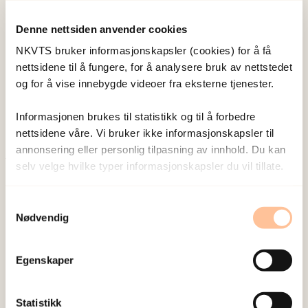
Forskerne
Denne nettsiden anvender cookies
NKVTS bruker informasjonskapsler (cookies) for å få
Johansen, Ragnhild Elise
B.
nettsidene til å fungere, for å analysere bruk av nettstedet
og for å vise innebygde videoer fra eksterne tjenester.
Forsker I
Vis profil
Informasjonen brukes til statistikk og til å forbedre
nettsidene våre. Vi bruker ikke informasjonskapsler til
annonsering eller personlig tilpasning av innhold. Du kan
selv velge hvilke typer informasjonskapsler du vil tillate.
Publisert:
19. mars 2026
Sist redigert:
8. august 2026
Samtykkevalg
Nødvendig
Egenskaper
NKVTS utvikler og sprer kunnskap og kompetanse
Statistikk