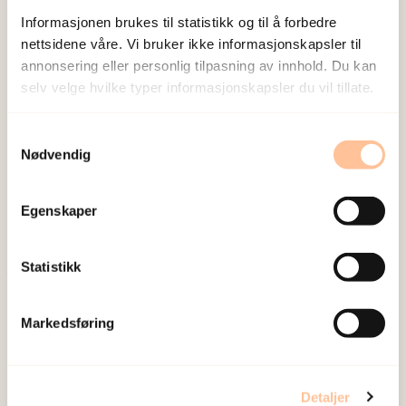
Informasjonen brukes til statistikk og til å forbedre
nettsidene våre. Vi bruker ikke informasjonskapsler til
annonsering eller personlig tilpasning av innhold. Du kan
selv velge hvilke typer informasjonskapsler du vil tillate.
NKVTS utvikler og sprer kunnskap og kompetanse
Samtykkevalg
Nødvendig
om vold og traumatisk stress. Formålet er å bidra
til å forebygge og redusere de helsemessige og
sosiale konsekvensene som vold og traumatisk
Egenskaper
stress kan medføre.
Statistikk
Om oss
Ansatte
Markedsføring
Ledige stillinger
Publikasjoner
Detaljer
Prosjekter