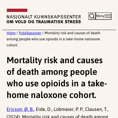
Hopp
til
Meny
innhold
Hjem
/
Publikasjoner
/
Mortality risk and causes of death
among people who use opioids in a take-home naloxone
cohort.
Mortality risk and causes
of death among people
who use opioids in a take-
home naloxone cohort.
Ericson, Ø. B.,
Eide, D., Lobmaier, P. P., Clausen, T.,
(2024). Mortality risk and causes of death among