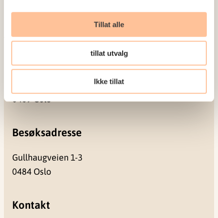
Seminarer og arrangementer
Tillat alle
Meld deg på vårt nyhetsbrev
tillat utvalg
Postadresse
Ikke tillat
Pb. 181 Nydalen
0409 Oslo
Besøksadresse
Gullhaugveien 1-3
0484 Oslo
Kontakt