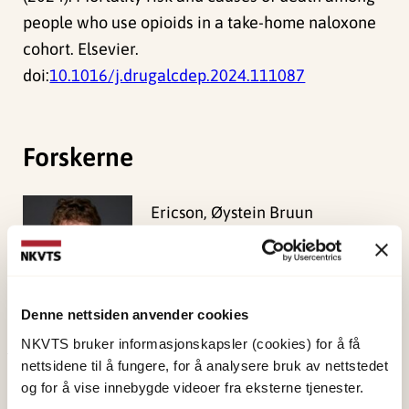
people who use opioids in a take-home naloxone
cohort. Elsevier.
doi:
10.1016/j.drugalcdep.2024.111087
Forskerne
Ericson, Øystein Bruun
Postdoktor
Vis profil
Denne nettsiden anvender cookies
NKVTS bruker informasjonskapsler (cookies) for å få
nettsidene til å fungere, for å analysere bruk av nettstedet
Publisert:
19. mars 2026
og for å vise innebygde videoer fra eksterne tjenester.
Sist redigert:
8. august 2026