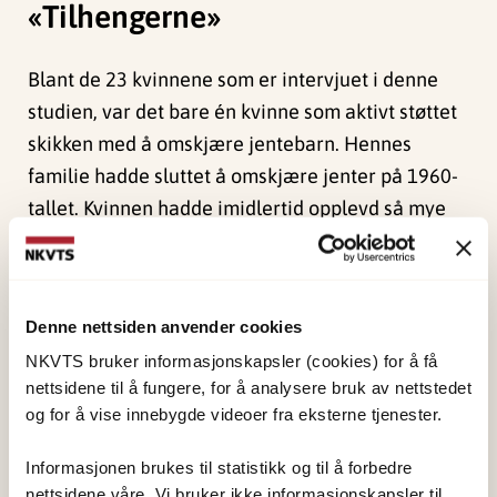
«Tilhengerne»
Blant de 23 kvinnene som er intervjuet i denne
studien, var det bare én kvinne som aktivt støttet
skikken med å omskjære jentebarn. Hennes
familie hadde sluttet å omskjære jenter på 1960-
tallet. Kvinnen hadde imidlertid opplevd så mye
gruppepress og trakassering under oppveksten i
Sudan at hun overtalte foreldrene til å la henne
omskjæres. Nå, som voksen, støttet hun sunna-
Denne nettsiden anvender cookies
omskjæring, fordi hun mente det var i tråd med
NKVTS bruker informasjonskapsler (cookies) for å få
islamsk lære.
nettsidene til å fungere, for å analysere bruk av nettstedet
og for å vise innebygde videoer fra eksterne tjenester.
Kvinnen ville allikevel ikke omskjære sin egen
datter. Dette var både fordi det er forbudt i Norge,
Informasjonen brukes til statistikk og til å forbedre
og fordi hun oppfattet det som uklart hvordan
nettsidene våre. Vi bruker ikke informasjonskapsler til