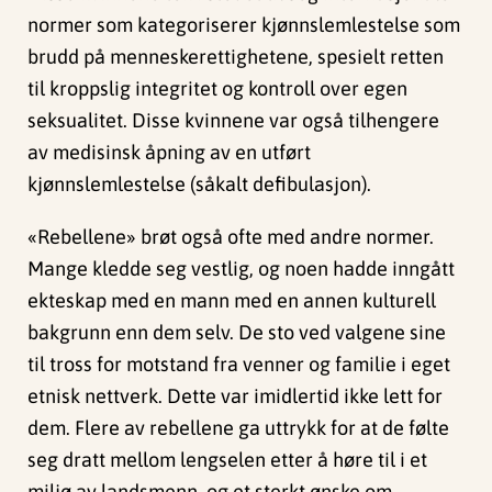
normer som kategoriserer kjønnslemlestelse som
brudd på menneskerettighetene, spesielt retten
til kroppslig integritet og kontroll over egen
seksualitet. Disse kvinnene var også tilhengere
av medisinsk åpning av en utført
kjønnslemlestelse (såkalt defibulasjon).
«Rebellene» brøt også ofte med andre normer.
Mange kledde seg vestlig, og noen hadde inngått
ekteskap med en mann med en annen kulturell
bakgrunn enn dem selv. De sto ved valgene sine
til tross for motstand fra venner og familie i eget
etnisk nettverk. Dette var imidlertid ikke lett for
dem. Flere av rebellene ga uttrykk for at de følte
seg dratt mellom lengselen etter å høre til i et
miljø av landsmenn, og et sterkt ønske om