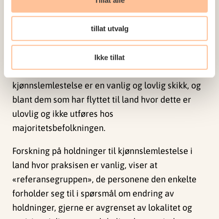
Inndelingen i de tre typene rebell, tenker og
tilhenger passer overens med andre teorier om
hvordan veien fra å støtte til å avvise
tillat utvalg
kjønnslemlestelse kan foregå. Forskerne bak
studien mener imidlertid at måten endring skjer
Ikke tillat
på ikke er helt den samme i land hvor
kjønnslemlestelse er en vanlig og lovlig skikk, og
blant dem som har flyttet til land hvor dette er
ulovlig og ikke utføres hos
majoritetsbefolkningen.
Forskning på holdninger til kjønnslemlestelse i
land hvor praksisen er vanlig, viser at
«referansegruppen», de personene den enkelte
forholder seg til i spørsmål om endring av
holdninger, gjerne er avgrenset av lokalitet og