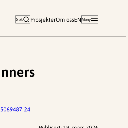
Prosjekter
Om oss
EN
Søk
Meny
inners
15069487-24
Publisert:
19. mars 2026