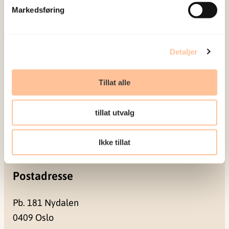
sosiale konsekvensene som vold og traumatisk
Markedsføring
stress kan medføre.
Om oss
Detaljer
Ansatte
Ledige stillinger
Tillat alle
Publikasjoner
Prosjekter
tillat utvalg
Seminarer og arrangementer
Meld deg på vårt nyhetsbrev
Ikke tillat
Postadresse
Pb. 181 Nydalen
0409 Oslo