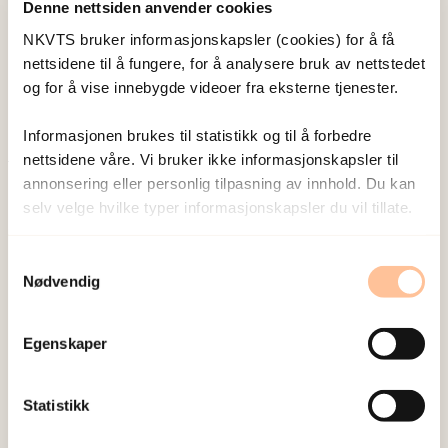
Wentzel-Larsen, Tore
Denne nettsiden anvender cookies
Forsker emeritus
NKVTS bruker informasjonskapsler (cookies) for å få
Vis profil
nettsidene til å fungere, for å analysere bruk av nettstedet
og for å vise innebygde videoer fra eksterne tjenester.
Informasjonen brukes til statistikk og til å forbedre
nettsidene våre. Vi bruker ikke informasjonskapsler til
annonsering eller personlig tilpasning av innhold. Du kan
Publisert:
19. mars 2026
selv velge hvilke typer informasjonskapsler du vil tillate.
Sist redigert:
10. august 2026
Samtykkevalg
Nødvendig
Egenskaper
NKVTS utvikler og sprer kunnskap og kompetanse
om vold og traumatisk stress. Formålet er å bidra
Statistikk
til å forebygge og redusere de helsemessige og