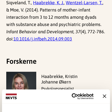
Siqveland, T.,
Haabrekke, K. J.
,
Wentzel-Larsen, T.
,
& Moe, V. (2014). Patterns of mother-infant
interaction from 3 to 12 months among dyads
with substance abuse and psychiatric problems.
Infant Behavior and Development, 37
(4), 772-786.
doi:
10.1016/j.infbeh.2014.09.003
Forskerne
Haabrekke, Kristin
Johanne Økern
Psykologspesialist
Vis profil